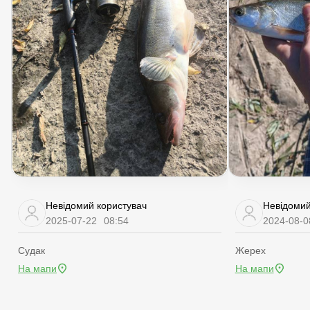
Невідомий користувач
Невідомий
2025-07-22
08:54
2024-08-0
Судак
Жерех
На мапи
На мапи