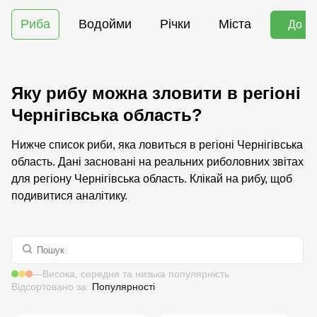
Риба
Водойми
Річки
Міста
До м
Яку рибу можна зловити в регіоні
Чернігівська область?
Нижче список риби, яка ловиться в регіоні Чернігівська
область. Дані засновані на реальних риболовних звітах
для регіону Чернігівська область. Клікай на рибу, щоб
подивитися аналітику.
—
Висока, середня та низька популярність
Відсортовано за:
Популярності