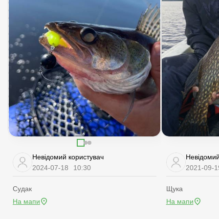
Невідомий користувач
Невідомий
2024-07-18
10:30
2021-09-1
Судак
Щука
На мапи
На мапи