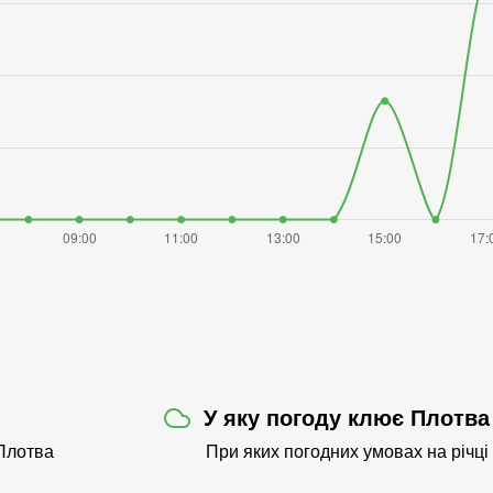
У яку погоду клює Плотва
 Плотва
При яких погодних умовах на річц