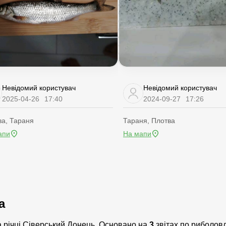
Невідомий користувач
Невідомий користувач
2025-04-26
17:40
2024-09-27
17:26
ва, Тараня
Тараня, Плотва
апи
На мапи
а
а річці Сіверський Донець. Основано на
3
звітах по риболовл