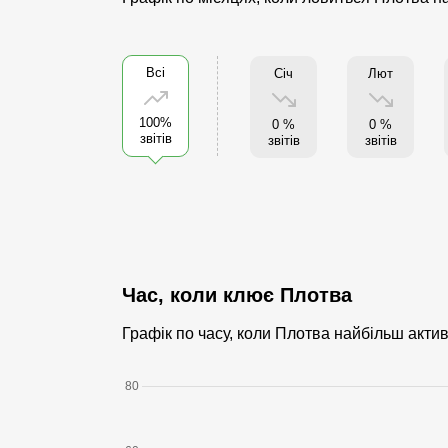
Всі
Січ
Лют
100%
0 %
0 %
звітів
звітів
звітів
Час, коли клює Плотва
Графік по часу, коли Плотва найбільш акти