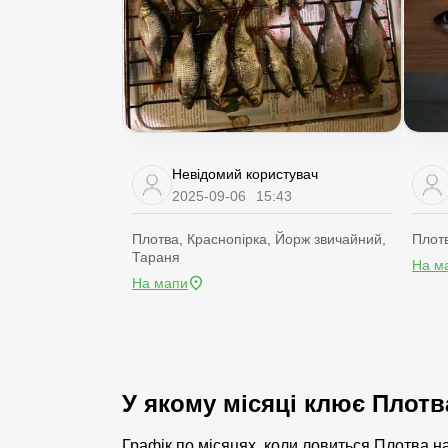
Невідомий користувач
2025-09-06
15:43
Плотва, Краснопірка, Йорж звичайний,
Плот
Тараня
На м
На мапи
У якому місяці клює Плотв
Графік по місяцях, коли ловиться Плотва н