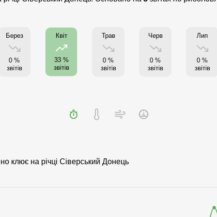
Берез
Трав
Черв
Лип
Квіт
33 %
0 %
0 %
0 %
0 %
звітів
звітів
звітів
звітів
звітів
вно клює на річці Сіверський Донець