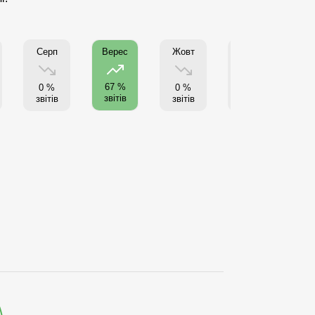
Серп
Жовт
Листоп
Г
Верес
67 %
0 %
0 %
0 %
звітів
звітів
звітів
звітів
з