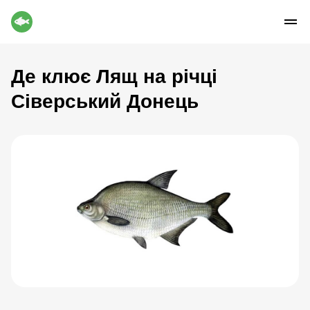
Де клює Лящ на річці
Сіверський Донець