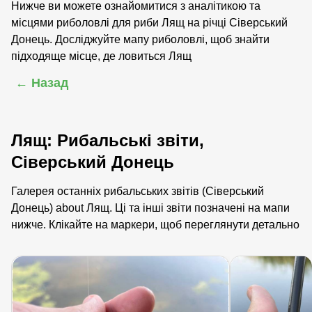
Нижче ви можете ознайомитися з аналітикою та
місцями риболовлі для риби Лящ на річці Сіверський
Донець. Досліджуйте мапу риболовлі, щоб знайти
підходяще місце, де ловиться Лящ
← Назад
Лящ: Рибальські звіти,
Сіверський Донець
Галерея останніх рибальських звітів (Сіверський
Донець) about Лящ. Ці та інші звіти позначені на мапи
нижче. Клікайте на маркери, щоб переглянути детально