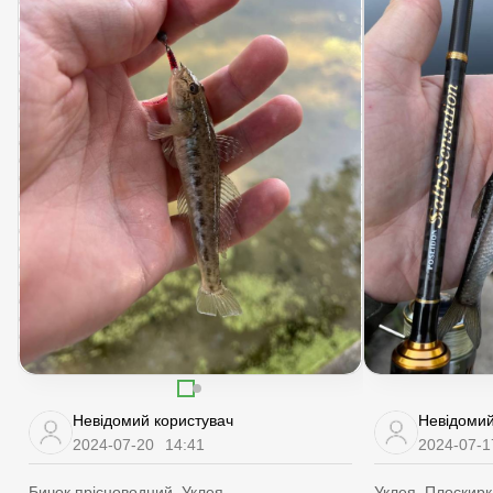
Невідомий користувач
Невідомий
2024-07-20
14:41
2024-07-1
Бичок прісноводний, Уклея
Уклея, Плоскирк