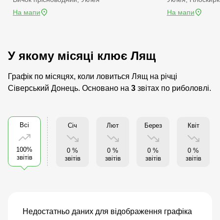
На мапи
На мапи
У якому місяці клює Лящ
Графік по місяцях, коли ловиться Лящ на річці
Сіверський Донець. Основано на
3
звітах по риболовлі.
Всі
Січ
Лют
Берез
Квіт
100%
0 %
0 %
0 %
0 %
звітів
звітів
звітів
звітів
звітів
Недостатньо даних для відображення графіка