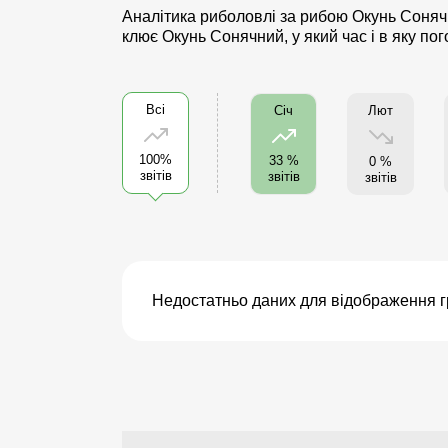
Аналітика риболовлі за рибою Окунь Сонячн
клює Окунь Сонячний, у який час і в яку по
Всі
Лют
Січ
100%
33 %
0 %
звітів
звітів
звітів
Недостатньо даних для відображення г