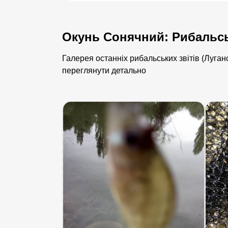
Окунь Сонячний: Рибальськ
Галерея останніх рибальських звітів (Луган
переглянути детально