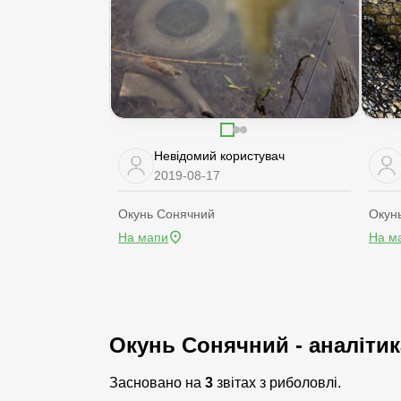
Невідомий користувач
2019-08-17
Окунь Сонячний
Окун
На мапи
На м
Окунь Сонячний - аналітик
Засновано на
3
звітах з риболовлі.