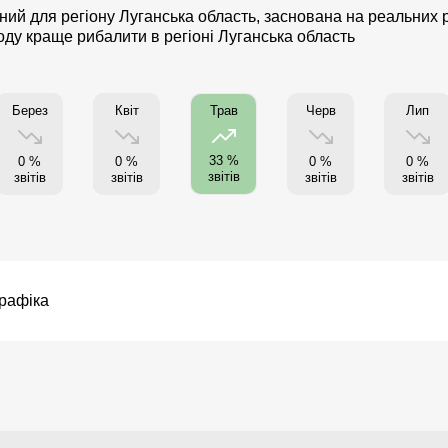
ий для регіону Луганська область, заснована на реальних ри
году краще рибалити в регіоні Луганська область
Берез
Квіт
Черв
Лип
Трав
33 %
0 %
0 %
0 %
0 %
звітів
звітів
звітів
звітів
звітів
рафіка