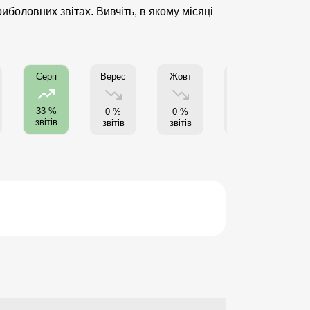
боловних звітах. Вивчіть, в якому місяці
Верес
Жовт
Листоп
Г
Серп
33 %
0 %
0 %
0 %
звітів
звітів
звітів
звітів
з