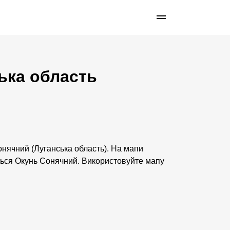
ська область
онячний (Луганська область). На мапи
иться Окунь Сонячний. Використовуйте мапу