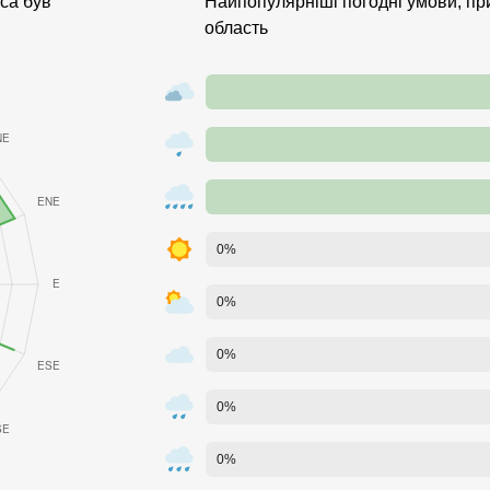
аса був
Найпопулярніші погодні умови, при
область
0%
0%
0%
0%
0%