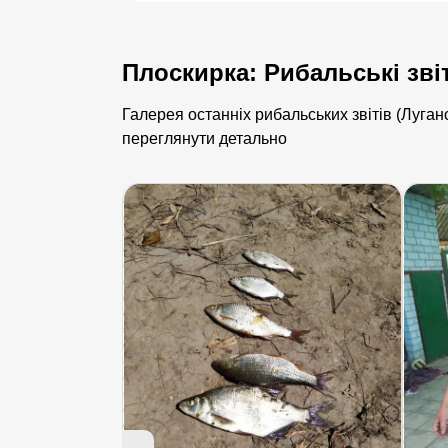
Плоскирка: Рибальські зві
Галерея останніх рибальських звітів (Луган
переглянути детально