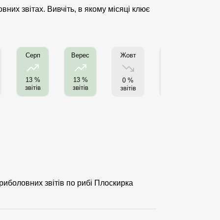
них звітах. Вивчіть, в якому місяці клює
Жовт
Листоп
Г
Серп
Верес
13 %
13 %
0 %
0 %
звітів
звітів
звітів
звітів
з
 риболовних звітів по рибі Плоскирка