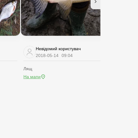
Невідомий користувач
Невідом
2018-05-14
09:04
2018-05
Лящ
Лящ
На мапи
На мапи