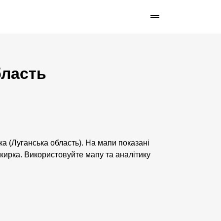
бласть
а (Луганська область). На мапи показані
скирка. Використовуйте мапу та аналітику