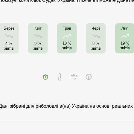
 показує, коли клює Судак, Україна. Нижче ви можете дізнат
Берез
Квіт
Черв
Трав
Лип
13 %
19 %
4 %
9 %
8 %
звітів
звітів
звітів
звітів
звітів
Дані зібрані для риболовлі в(на) Україна на основі реальних 