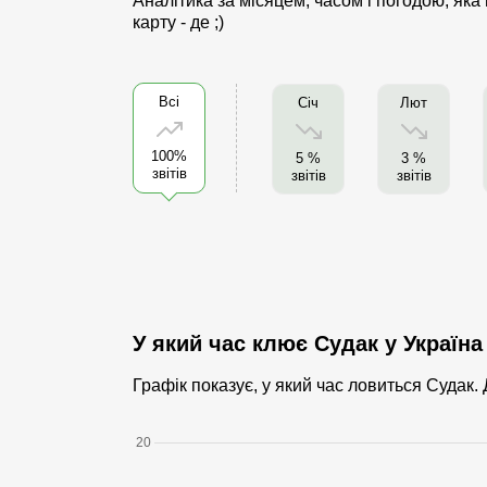
Аналітика за місяцем, часом і погодою, яка
карту - де ;)
Всі
Січ
Лют
100%
5 %
3 %
звітів
звітів
звітів
У який час клює Судак у Україна
Графік показує, у який час ловиться Судак. 