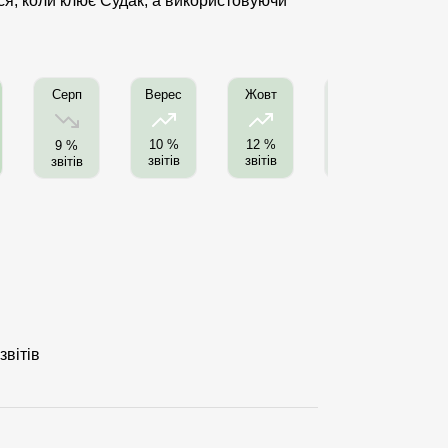
ися, коли клює Судак, а використовуючи
Серп
Листоп
Г
Верес
Жовт
10 %
12 %
9 %
4 %
звітів
звітів
звітів
звітів
з
звітів