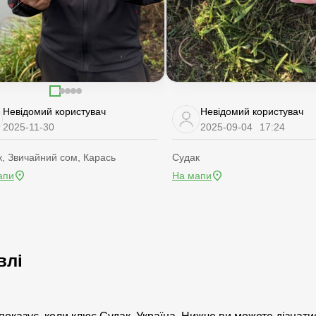
Невідомий користувач
Невідомий користувач
2025-11-30
2025-09-04
17:24
, Звичайний сом, Карась
Судак
апи
На мапи
влі