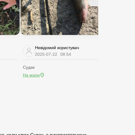
Невідомий користувач
Roman 
2025-07-22
08:54
2025-07
Судак
Судак
На мапи
На мапи