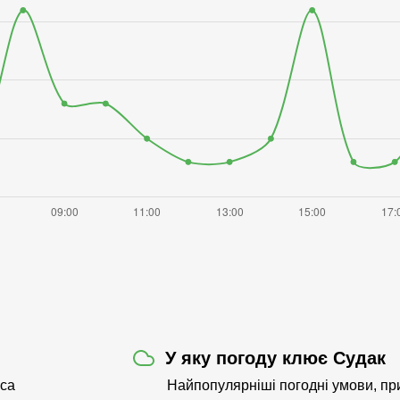
У яку погоду клює Судак
аса
Найпопулярніші погодні умови, при