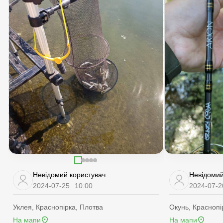
Невідомий користувач
Невідомий
2024-07-25
10:00
2024-07-2
Уклея, Краснопірка, Плотва
Окунь, Краснопі
На мапи
На мапи