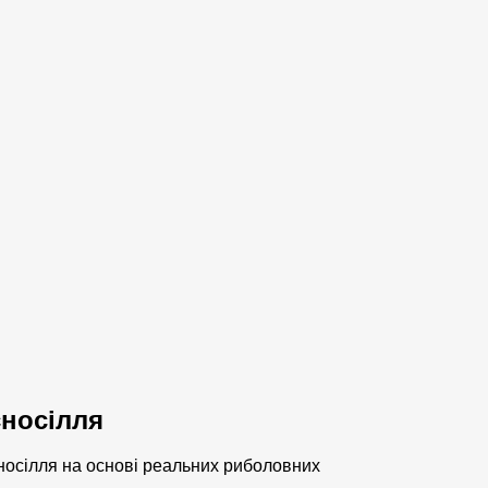
сносілля
сносілля на основі реальних риболовних