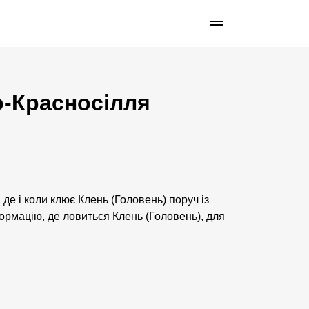
о-Красносілля
 де і коли клює Клень (Головень) поруч із
рмацію, де ловиться Клень (Головень), для