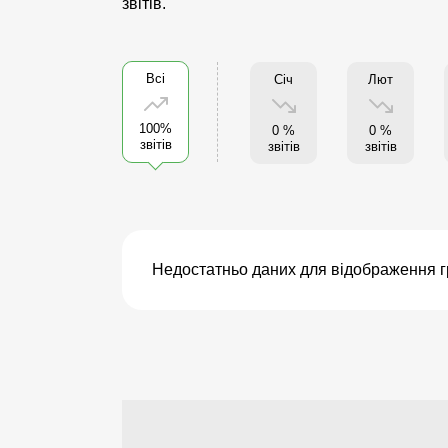
звітів.
Всі
Січ
Лют
100%
0 %
0 %
звітів
звітів
звітів
Недостатньо даних для відображення г