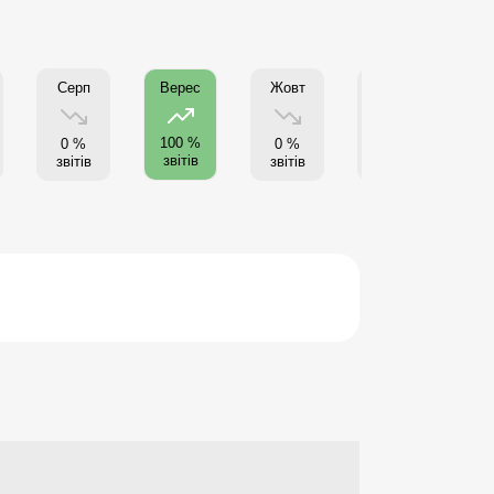
Серп
Жовт
Листоп
Г
Верес
100 %
0 %
0 %
0 %
звітів
звітів
звітів
звітів
з