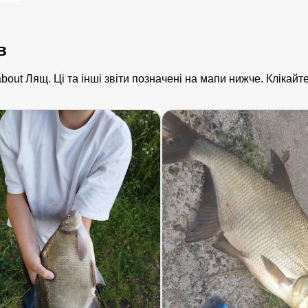
в
 about Лящ. Ці та інші звіти позначені на мапи нижче. Кліка