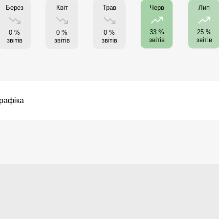
Берез
Квіт
Трав
Черв
Лип
33 %
25 %
0 %
0 %
0 %
звітів
звітів
звітів
звітів
звітів
рафіка