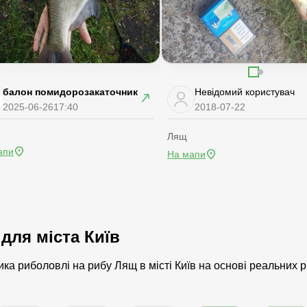
балон помидорозакаточник
Невідомий користувач
2025-06-26
17:40
2018-07-22
Лящ
апи
На мапи
для міста Київ
ка риболовлі на рибу Лящ в місті Київ на основі реальних р