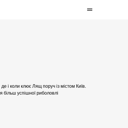
 де і коли клює Лящ поруч із містом Київ.
я більш успішної риболовлі