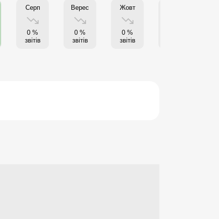
Серп
Верес
Жовт
Листоп
Г
0 %
0 %
0 %
0 %
звітів
звітів
звітів
звітів
з