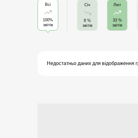
Всі
Січ
Лют
100%
33 %
8 %
звітів
звітів
звітів
Недостатньо даних для відображення г