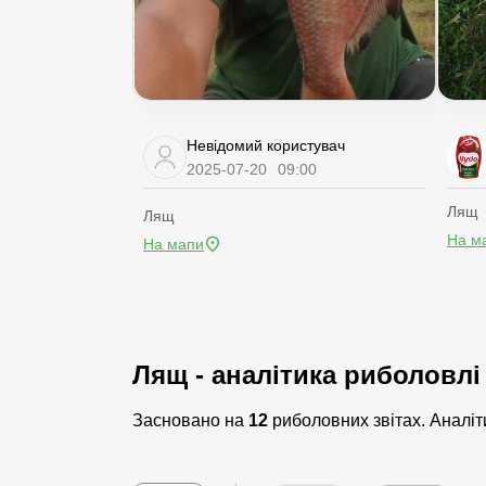
Невідомий користувач
2025-07-20
09:00
Лящ
Лящ
На м
На мапи
Лящ - аналітика риболовлі 
Засновано на
12
риболовних звітах. Аналіти