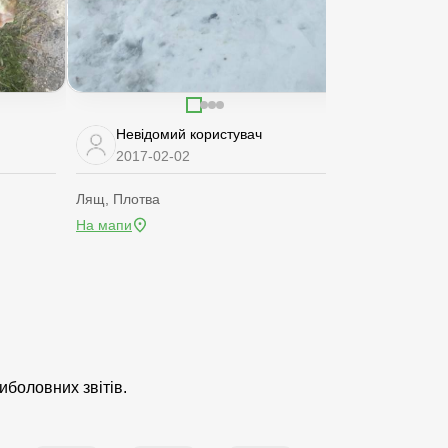
Невідомий користувач
Невідом
2017-02-02
2016-02
Лящ, Плотва
Лящ, Синець
На мапи
На мапи
иболовних звітів.