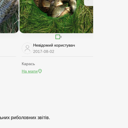
Невідомий користувач
Невідом
2017-08-02
2017-07
Карась
Карась
На мапи
На мапи
ьних риболовних звітів.