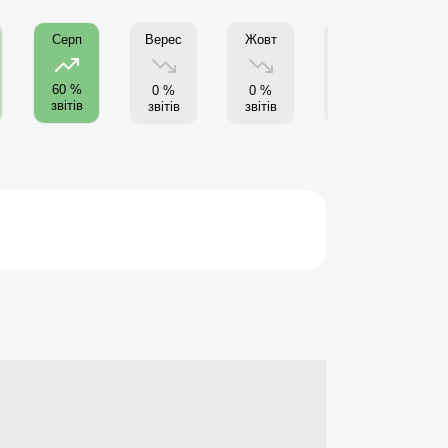
Верес
Жовт
Листоп
Г
Серп
60 %
0 %
0 %
0 %
звітів
звітів
звітів
звітів
з