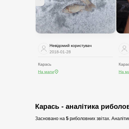
Невідомий користувач
2018-01-28
Карась
Кара
На мапи
На м
Карась - аналітика риболо
Засновано на
5
риболовних звітах. Аналітик