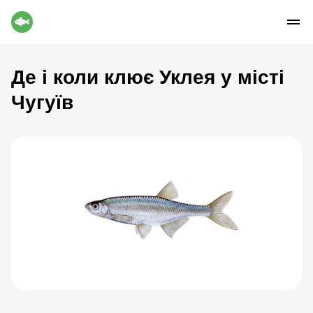
Де і коли клює Уклея у місті
Чугуїв